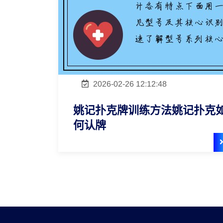
2026-02-26 12:12:48
姚记扑克牌训练方法姚记扑克
何认牌