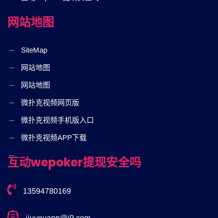
网站地图
SiteMap
网站地图
网站地图
微扑克视频网页版
微扑克视频手机版入口
微扑克视频APP下载
互动wepoker提现安全吗
13594780169
jiuyouapp@j9.com