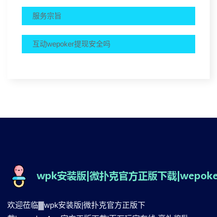
服务宗旨
互动wepoker提现安全吗
欢迎莅临▓wpk安装版|微扑克官方正版下