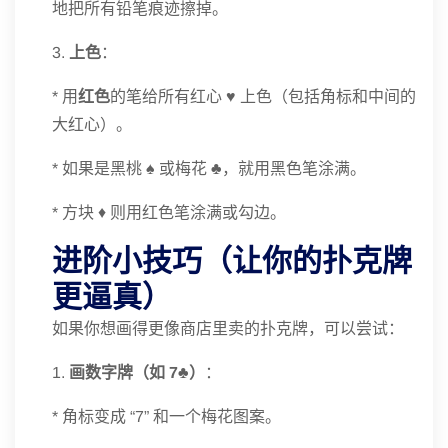
地把所有铅笔痕迹擦掉。
3.
上色
：
* 用
红色
的笔给所有红心 ♥️ 上色（包括角标和中间的
大红心）。
* 如果是黑桃 ♠️ 或梅花 ♣️，就用黑色笔涂满。
* 方块 ♦️ 则用红色笔涂满或勾边。
进阶小技巧（让你的扑克牌
更逼真）
如果你想画得更像商店里卖的扑克牌，可以尝试：
1.
画数字牌（如 7♣）
：
* 角标变成 “7” 和一个梅花图案。