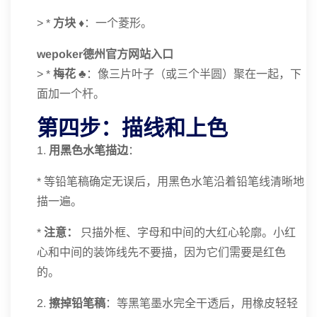
> *
方块 ♦️
：一个菱形。
wepoker德州官方网站入口
> *
梅花 ♣️
：像三片叶子（或三个半圆）聚在一起，下
面加一个杆。
第四步：描线和上色
1.
用黑色水笔描边
：
* 等铅笔稿确定无误后，用黑色水笔沿着铅笔线清晰地
描一遍。
*
注意：
只描外框、字母和中间的大红心轮廓。小红
心和中间的装饰线先不要描，因为它们需要是红色
的。
2.
擦掉铅笔稿
：等黑笔墨水完全干透后，用橡皮轻轻