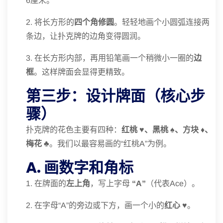
6厘米。
2. 将长方形的
四个角修圆
。轻轻地画个小圆弧连接两
条边，让扑克牌的边角变得圆润。
3. 在长方形内部，再用铅笔画一个稍微小一圈的
边
框
。这样牌面会显得更精致。
第三步：设计牌面（核心步
骤）
扑克牌的花色主要有四种：
红桃 ♥️、黑桃 ♠️、方块 ♦️、
梅花 ♣️
。我们以最容易画的“红桃A”为例。
A. 画数字和角标
1. 在牌面的
左上角
，写上字母
“A”
（代表Ace）。
2. 在字母“A”的旁边或下方，画一个小的
红心 ♥️
。