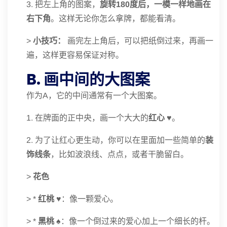
3. 把左上角的图案，
旋转180度后，一模一样地画在
右下角
。这样无论你怎么拿牌，都能看清。
>
小技巧：
画完左上角后，可以把纸倒过来，再画一
遍，这样更容易保证对称。
B. 画中间的大图案
作为A，它的中间通常有一个大图案。
1. 在牌面的正中央，画一个大大的
红心 ♥️
。
2. 为了让红心更生动，你可以在里面加一些简单的
装
饰线条
，比如波浪线、点点，或者干脆留白。
>
花色
> *
红桃 ♥️
：像一颗爱心。
> *
黑桃 ♠️
：像一个倒过来的爱心加上一个细长的杆。