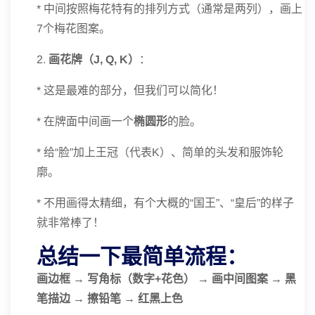
* 中间按照梅花特有的排列方式（通常是两列），画上
7个梅花图案。
2.
画花牌（J, Q, K）
：
* 这是最难的部分，但我们可以简化！
* 在牌面中间画一个
椭圆形
的脸。
* 给“脸”加上王冠（代表K）、简单的头发和服饰轮
廓。
* 不用画得太精细，有个大概的“国王”、“皇后”的样子
就非常棒了！
总结一下最简单流程：
画边框 → 写角标（数字+花色） → 画中间图案 → 黑
笔描边 → 擦铅笔 → 红黑上色