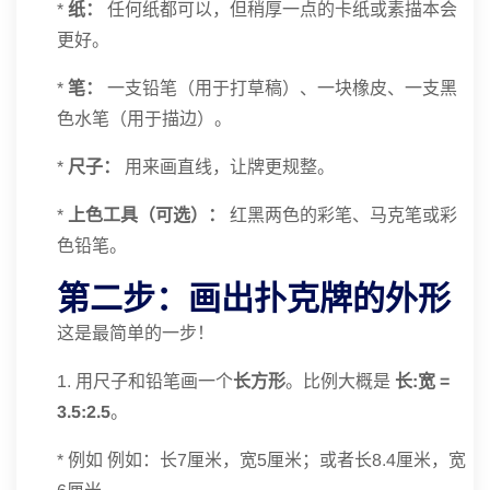
*
纸：
任何纸都可以，但稍厚一点的卡纸或素描本会
更好。
*
笔：
一支铅笔（用于打草稿）、一块橡皮、一支黑
色水笔（用于描边）。
*
尺子：
用来画直线，让牌更规整。
*
上色工具（可选）：
红黑两色的彩笔、马克笔或彩
色铅笔。
第二步：画出扑克牌的外形
这是最简单的一步！
1. 用尺子和铅笔画一个
长方形
。比例大概是
长:宽 =
3.5:2.5
。
* 例如 例如：长7厘米，宽5厘米；或者长8.4厘米，宽