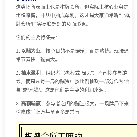
这类场所表面上也是棋牌会所，但实际上核心业务是
组织赌博，并从中抽成牟利。这才是大家通常听到“棋
牌会所”时容易联想到的负面形象。
它们的主要特征是：
1.
以赌为业
：核心目的不是娱乐，而是赌博。玩法通
常节奏快、输赢大。
2.
抽水盈利
：组织者（老板或“局头”）不直接参与游
戏，而是从每一局的赌资中按比例抽取一部分作为“台
费”或“水钱”。这是他们最主要的利润来源。
3.
高额输赢
：参与者之间的赌注很大，一场牌局下来
输赢成千上万甚至更多是常事。