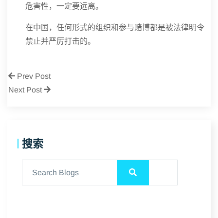
危害性，一定要远离。
在中国，任何形式的组织和参与赌博都是被法律明令
禁止并严厉打击的。
Prev Post
Next Post
搜索