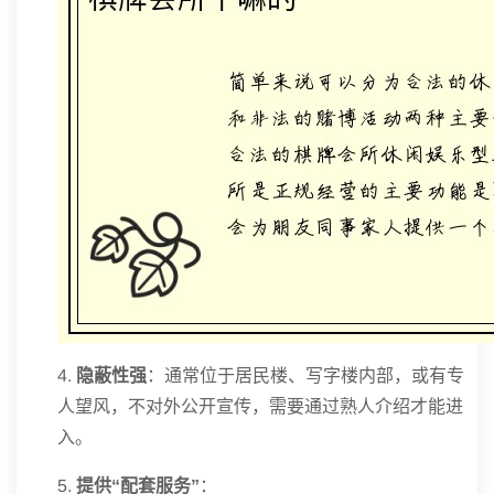
4.
隐蔽性强
：通常位于居民楼、写字楼内部，或有专
人望风，不对外公开宣传，需要通过熟人介绍才能进
入。
5.
提供“配套服务”
：