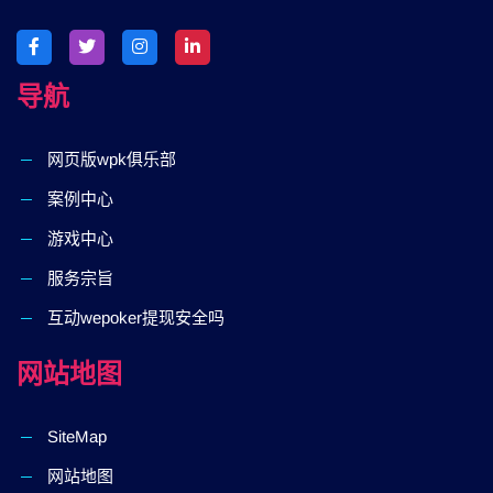
导航
网页版wpk俱乐部
案例中心
游戏中心
服务宗旨
互动wepoker提现安全吗
网站地图
SiteMap
网站地图