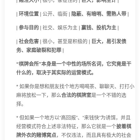
|
赌注大小
| 极小，象征性的 |
巨大，影响生计
|
|
环境位置
| 公开、临街 |
隐蔽、有暗哨、需熟人带
|
|
参与目的
| 社交、娱乐为主 |
赢钱、投机为主
|
|
社会危害
| 很小，甚至是积极的 |
巨大，易引发债
务、家庭破裂和犯罪
|
“棋牌会所”本身是一个中性的场所名词，它究竟是干
什么的，取决于其实际的运营模式。
* 如果你是想和朋友找个地方喝喝茶、聊聊天、打打小
麻将放松一下，那么
合法的棋牌室
是一个不错的选
择。
* 但如果一个地方以“高回报”、“来钱快”为诱饵，并且
经营模式符合上述非法特征，那么它就是一个
披着棋
牌外衣的赌博窝点
，不仅违法，而且具有极大的社会