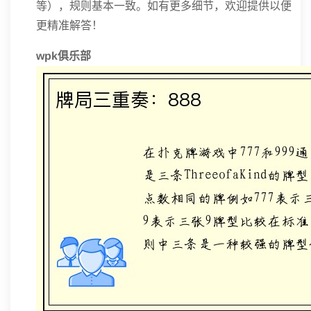
等），规则基本一致。如有更多细节，欢迎提供以便
更精准解答！
wpk俱乐部