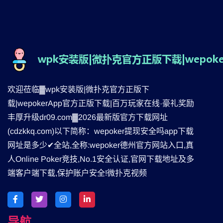
欢迎莅临▓wpk安装版|微扑克官方正版下
载|wepokerApp官方正版下载|百万玩家在线·豪礼奖励
丰厚升级dr09.com▓2026最新版官方下载网址
(cdzkkq.com)以下简称：wepoker提现安全吗app下载
网址是多少✔全站,全称:wepoker德州官方网站入口,真
人Online Poker竞技,No.1安全认证,官网下载地址及多
端客户端下载,保护账户安全!微扑克视频
导航